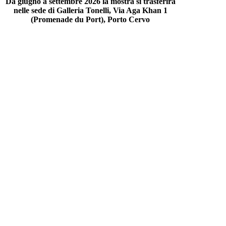
Da giugno a settembre 2026 la mostra si trasferirà
nelle sede di Galleria Tonelli, Via Aga Khan 1
(Promenade du Port), Porto Cervo