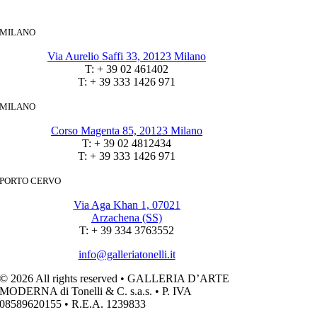
MILANO
Via Aurelio Saffi 33, 20123 Milano
T: + 39 02 461402
T: + 39 333 1426 971
MILANO
Corso Magenta 85, 20123 Milano
T: + 39 02 4812434
T: + 39 333 1426 971
PORTO CERVO
Via Aga Khan 1, 07021
Arzachena (SS)
T: + 39 334 3763552
info@galleriatonelli.it
© 2026 All rights reserved • GALLERIA D’ARTE
MODERNA di Tonelli & C. s.a.s. • P. IVA
08589620155 • R.E.A. 1239833