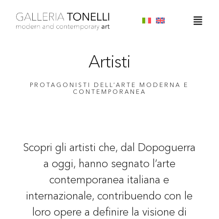
Skip
to
Togg
content
Navig
Home
Artisti
About
PROTAGONISTI DELL’ARTE MODERNA E
CONTEMPORANEA
Servizi
Scopri gli artisti che, dal Dopoguerra
Artisti
a oggi, hanno segnato l’arte
contemporanea italiana e
News
internazionale, contribuendo con le
loro opere a definire la visione di
Contatti