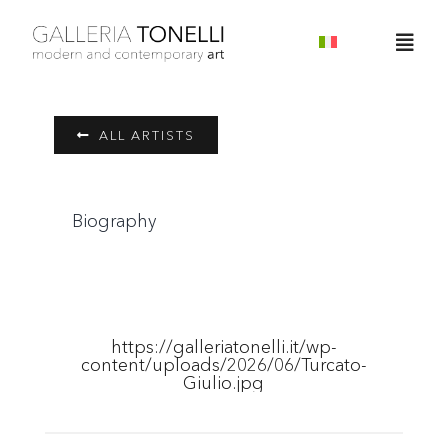
Skip
to
Togg
content
Navig
Home
ALL ARTISTS
About
Biography
Servizi
Artisti
https://galleriatonelli.it/wp-
content/uploads/2026/06/Turcato-
News
Giulio.jpg
Contatti