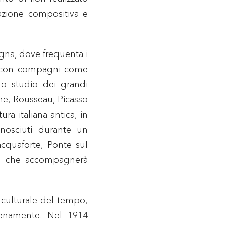
tazione compositiva e
ogna, dove frequenta i
tto con compagni come
lo studio dei grandi
ne, Rousseau, Picasso
ra italiana antica, in
onosciuti durante un
acquaforte, Ponte sul
rio che accompagnerà
o culturale del tempo,
ienamente. Nel 1914