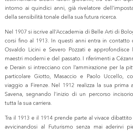
intorno ai quindici anni, già rivelatore dell’impos
della sensibilità tonale della sua futura ricerca.
Nel 1907 si iscrive all’Accademia di Belle Arti di Bol
corsi fino al 1913. In questi anni entra in conta
Osvaldo Licini e Severo Pozzati e approfondisce 
maestri moderni e del passato. I riferimenti a Cézan
e Derain si intrecciano con l’ammirazione per la pittu
particolare Giotto, Masaccio e Paolo Uccello, c
viaggio a Firenze. Nel 1912 realizza la sua prima 
Savena, segnando l’inizio di un percorso inciso
tutta la sua carriera.
Tra il 1913 e il 1914 prende parte al vivace dibattit
avvicinandosi al Futurismo senza mai aderirvi p