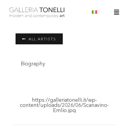
Skip
to
Togg
content
Navig
Home
ALL ARTISTS
About
Biography
Servizi
Artisti
https://galleriatonelli.it/wp-
content/uploads/2026/06/Scanavino-
News
Emlio.jpg
Contatti