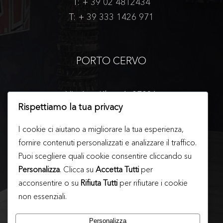
T: + 39 02 4812434
T: + 39 333 1426 971
PORTO CERVO
Via Aga Khan 1, 07021
Rispettiamo la tua privacy
Arzachena (SS)
T: + 39 334 3763552
I cookie ci aiutano a migliorare la tua esperienza,
fornire contenuti personalizzati e analizzare il traffico.
Puoi scegliere quali cookie consentire cliccando su
Personalizza
. Clicca su
Accetta Tutti
per
info@galleriatonelli.it
acconsentire o su
Rifiuta Tutti
per rifiutare i cookie
non essenziali.
Personalizza