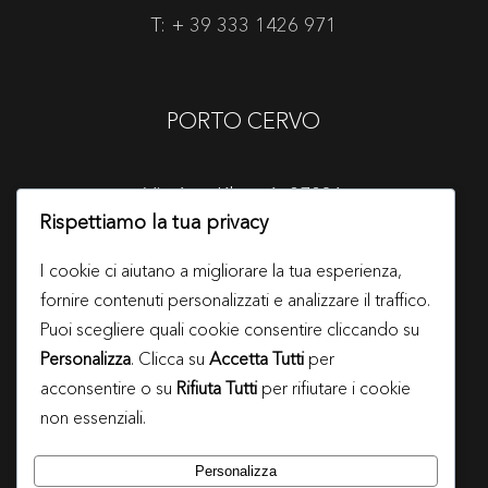
T: + 39 333 1426 971
PORTO CERVO
Via Aga Khan 1, 07021
Rispettiamo la tua privacy
Arzachena (SS)
T: + 39 334 3763552
I cookie ci aiutano a migliorare la tua esperienza,
fornire contenuti personalizzati e analizzare il traffico.
Puoi scegliere quali cookie consentire cliccando su
Personalizza
. Clicca su
Accetta Tutti
per
info@galleriatonelli.it
acconsentire o su
Rifiuta Tutti
per rifiutare i cookie
non essenziali.
Personalizza